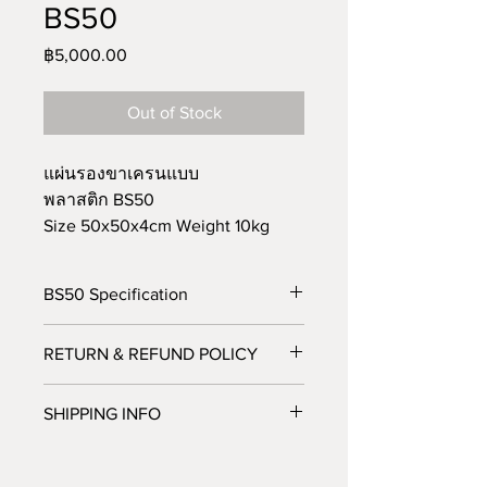
BS50
Price
฿5,000.00
Out of Stock
แผ่นรองขาเครนแบบ
พลาสติก BS50 
Size 50x50x4cm Weight 10kg
เหมาะกับรถกระเช้า รถเฮี๊ยบ
รถบรรทุกติดเครน รถเครนขนาด
BS50 Specification
เล็ก
รถเครนแมงมุม
BS50
RETURN & REFUND POLICY
Size 50x50cm Thickness 4cm
I’m a Return and Refund policy. I’m a 
SHIPPING INFO
great place to let your customers 
Area 2.7 sq.ft
know what to do in case they are 
I'm a shipping policy. I'm a great place 
dissatisfied with their purchase. 
Approx Weight 10 kg
to add more information about your 
Having a straightforward refund or 