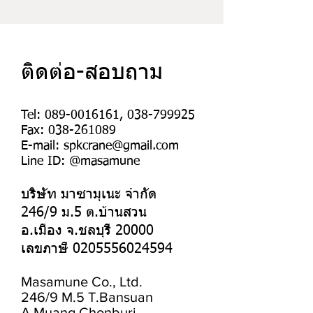
shipping methods, packaging and 
exchange policy is a great way to 
น้ำหนักประมาณ 10 กก.
cost. Providing straightforward 
build trust and reassure your 
information about your shipping 
customers that they can buy with 
Compressive Strength 26 N/sq.mm
policy is a great way to build trust and 
confidence.
ติดต่อ-สอบถาม
reassure your customers that they 
ปล. แผ่นตัวนี้ เป็นแผ่นพลาสติก
can buy from you with confidence.
ชนิด UHMWPE แข็งแรงและเบา
Tel:
089-0016161
,
038-799925
Fax:
038-261089
ใช้กับรถที่ทำงานใกล้สายไฟฟ้า
E-mail:
spkcrane@gmail.com
Line ID: @masamune
ปล2. ถ้าต้องการข้อมูลเพิ่มเติม
บริษัท มาซามุเนะ จำกัด
add line ID: spkcrane
246/9 ม.5 ต.บ้านสวน
จะมีใบเซอร์การทดสอบแผ่นให้ครับ
อ.เมือง จ.ชลบุรี 20000
เลขภาษี
0205556024594
Masamune Co., Ltd.
246/9 M.5 T.Bansuan
A.Muang Chonburi