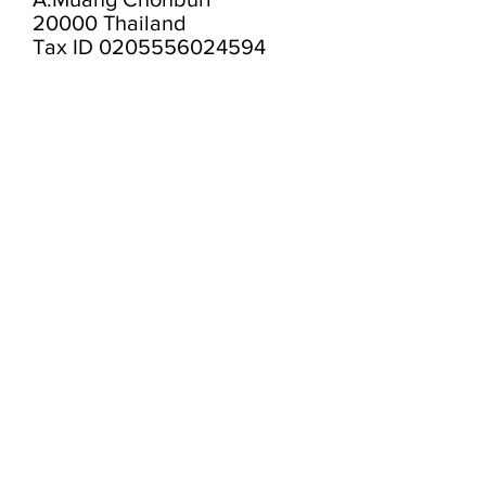
20000 Thailand
Tax ID
0205556024594
Google Map <<< Click